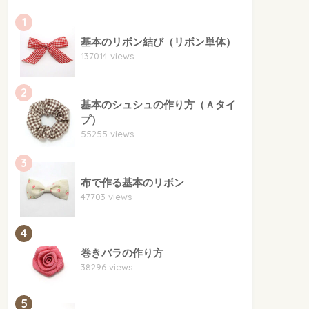
1
基本のリボン結び（リボン単体）
137014 views
2
基本のシュシュの作り方（Ａタイ
プ）
55255 views
3
布で作る基本のリボン
47703 views
4
巻きバラの作り方
38296 views
5