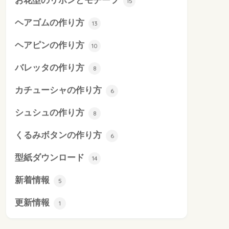
お花型のリボンとモチーフ
15
ヘアゴムの作り方
13
ヘアピンの作り方
10
バレッタの作り方
8
カチューシャの作り方
6
シュシュの作り方
8
くるみボタンの作り方
6
型紙ダウンロード
14
新着情報
5
更新情報
1