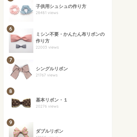
子供用シュシュの作り方
28481 views
6
ミシン不要・かんたん布リボンの
作り方
22003 views
7
シングルリボン
21767 views
8
基本リボン・１
20276 views
9
ダブルリボン