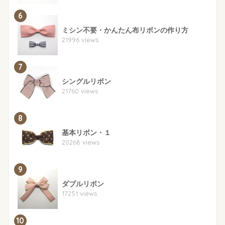
6
ミシン不要・かんたん布リボンの作り方
21996 views
7
シングルリボン
21760 views
8
基本リボン・１
20268 views
9
ダブルリボン
17251 views
10