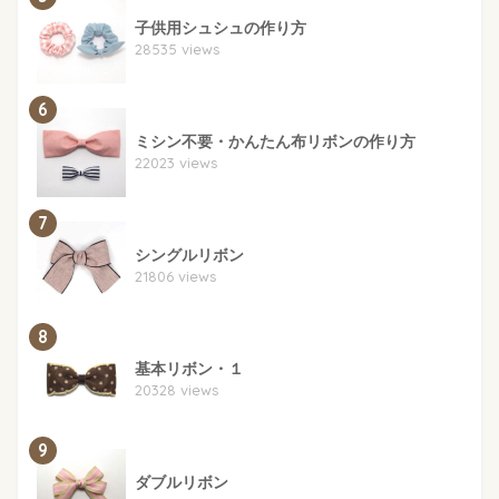
子供用シュシュの作り方
28535 views
6
ミシン不要・かんたん布リボンの作り方
22023 views
7
シングルリボン
21806 views
8
基本リボン・１
20328 views
9
ダブルリボン