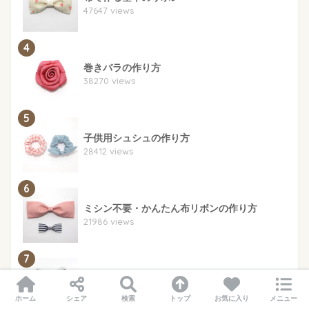
47647 views
4
巻きバラの作り方
38270 views
5
子供用シュシュの作り方
28412 views
6
ミシン不要・かんたん布リボンの作り方
21986 views
7
シングルリボン
21741 views
ホーム
シェア
検索
トップ
お気に入り
メニュー